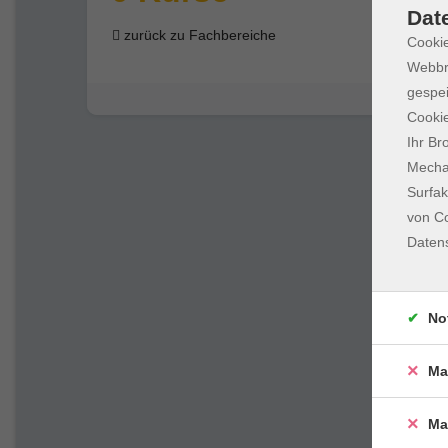
Dat
zurück zu Fachbereiche
Cookie
Webbr
gespei
Cookie
Ihr Br
Mechan
Surfak
von Co
Daten
No
Ma
Ma