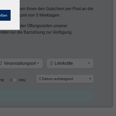
und schicken Ihnen den Gutschein per Post an die
earbeitungszeit von 5 Werktagen.
ießen
ch während der Öffungszeiten unserer
ittel nur die Barzahlung zur Verfügung.
Veranstaltungsort
Lehrkräfte
Datum aufsteigend
ine
neu