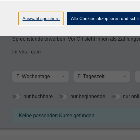
Wir buchen den Gutscheinbetrag von Ihrem Bankkonto ab 
von Ihnen angegebene Adresse. Bitte beachten Sie die B
Auswahl speichern
Alle Cookies akzeptieren und schl
Natürlich können Sie den Gutschein auch sofort persönli
Sprechstunde erwerben. Vor Ort steht Ihnen als Zahlungsm
Ihr vhs-Team
Wochentage
Tageszeit
nur buchbare
nur beginnende
nur onl
Keine passenden Kurse gefunden.