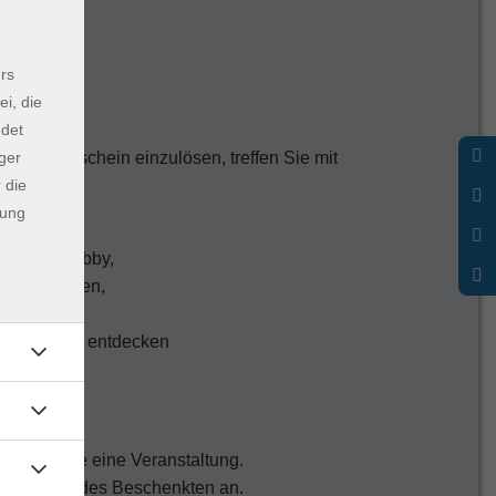
rs
ei, die
ildung".
ndet
ger
 den Gutschein einzulösen, treffen Sie mit
 die
dung
aub oder Hobby,
Wohlbefinden,
hnen oder
" Talente zu entdecken
nfach wie eine Veranstaltung.
Namen der/des Beschenkten an.