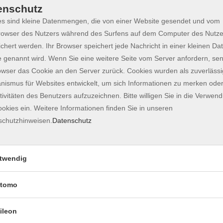
enschutz
Gutscheine
s sind kleine Datenmengen, die von einer Website gesendet und vom
owser des Nutzers während des Surfens auf dem Computer des Nutze
Sie wissen nicht was Sie verschenken sollen?
chert werden. Ihr Browser speichert jede Nachricht in einer kleinen Dat
Verschenken Sie nicht "Irgendetwas", verschenken Sie "B
 genannt wird. Wenn Sie eine weitere Seite vom Server anfordern, se
owser das Cookie an den Server zurück. Cookies wurden als zuverlässi
Bei den knapp 1500 verschiedenen Möglichkeiten pro Jahr,
ismus für Websites entwickelt, um sich Informationen zu merken oder
Sicherheit den Geschmack der/des Beschenkten.
tivitäten des Benutzers aufzuzeichnen. Bitte willigen Sie in die Verwen
Ob...
okies ein. Weitere Informationen finden Sie in unseren
... eine Sprach- oder EDV-Veranstaltung für Karriere, Url
schutzhinweisen.
Datenschutz
... ein Gesundheits- oder Bewegungskurs für das eigene 
... eine Kochveranstaltung um sich oder andere zu verwö
... eine Musik- oder Kreativveranstaltung um "verborgene
twendig
ausgewählt wird, Bildung bereichert das Leben.
tomo
Und so einfach geht es!
Buchen Sie den gewünschten nachstehenden Gutschein ei
ileon
Im Adresszusatz der Buchung geben Sie dann bitte den 