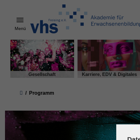
Menü
Skip to main content
Gesellschaft
Karriere, EDV & Digitales
You are here:
Programm
Dat