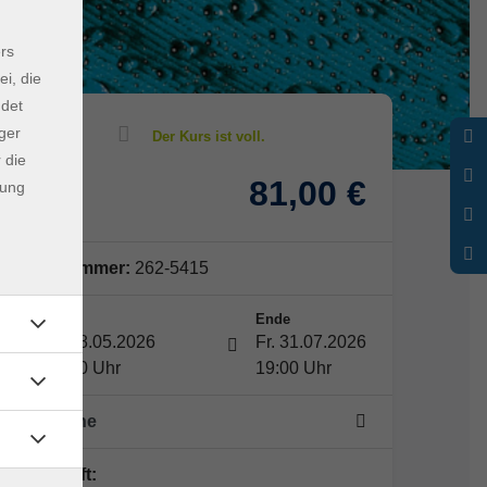
rs
ei, die
ndet
ger
 die
81,00 €
dung
Gebühr
Kursnummer:
262-5415
Start
Ende
Fr. 08.05.2026
Fr. 31.07.2026
18:00 Uhr
19:00 Uhr
9 Termine
Lehrkraft: