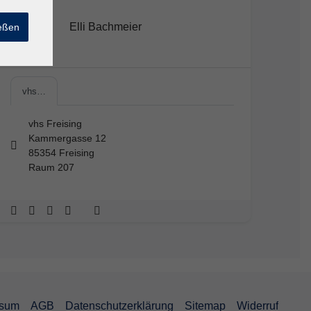
Elli Bachmeier
ießen
vhs…
vhs Freising
Kammergasse 12
85354 Freising
Raum 207
ssum
AGB
Datenschutzerklärung
Sitemap
Widerruf