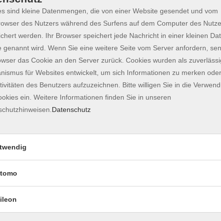
s sind kleine Datenmengen, die von einer Website gesendet und vom
owser des Nutzers während des Surfens auf dem Computer des Nutze
chert werden. Ihr Browser speichert jede Nachricht in einer kleinen Dat
 genannt wird. Wenn Sie eine weitere Seite vom Server anfordern, se
owser das Cookie an den Server zurück. Cookies wurden als zuverlässi
ismus für Websites entwickelt, um sich Informationen zu merken oder
tivitäten des Benutzers aufzuzeichnen. Bitte willigen Sie in die Verwen
okies ein. Weitere Informationen finden Sie in unseren
schutzhinweisen.
Datenschutz
lend auf Körper und Geist wirkt. Durch ruhige,
twendig
ionen und dem achtsamen Umgang mit unserem
 Blockaden und Fehlhaltungen. So kann das Qi - die
tomo
 können Selbstheilungskräfte aktiviert und das
e Lebensfreude und führt zu einer körperlichen und
ileon