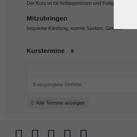
Der Kurs ist für AnfängerInnen und Fortgeschritten
Mitzubringen
bequeme Kleidung, warme Socken, Getränk
Kurstermine
9
9 vergangene Termine
Alle Termine anzeigen