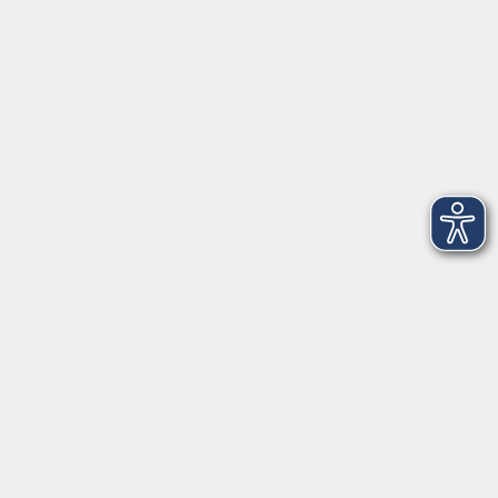
NEU: Lu Jong Yoga
Mo. 09.11.2026 18:15
Freising
Yoga Flow – Zwischen Atem und Stille
Mo. 09.11.2026 19:30
Freising
Yoga für Schulter, Nacken & Rücken
Fr. 13.11.2026 16:30
Freising