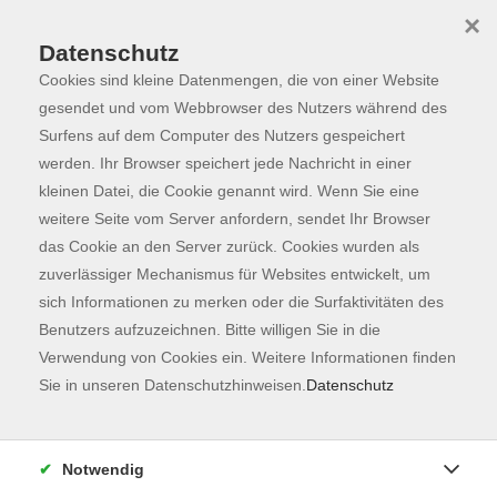
×
Datenschutz
Cookies sind kleine Datenmengen, die von einer Website
Skip to main content
You are here:
Programm
gesendet und vom Webbrowser des Nutzers während des
Surfens auf dem Computer des Nutzers gespeichert
werden. Ihr Browser speichert jede Nachricht in einer
kleinen Datei, die Cookie genannt wird. Wenn Sie eine
Der Kurs konnte nicht gefunden werden.
weitere Seite vom Server anfordern, sendet Ihr Browser
das Cookie an den Server zurück. Cookies wurden als
zuverlässiger Mechanismus für Websites entwickelt, um
Kontaktformular
sich Informationen zu merken oder die Surfaktivitäten des
Impressum
Benutzers aufzuzeichnen. Bitte willigen Sie in die
AGB
Verwendung von Cookies ein. Weitere Informationen finden
Sie in unseren Datenschutzhinweisen.
Datenschutz
Datenschutzerklärung
Sitemap
Widerruf
Notwendig