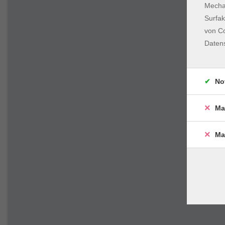
Mechan
Surfak
von Co
Daten
No
Ma
Ma