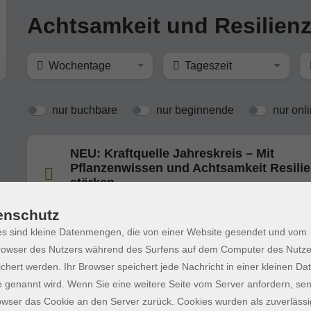
Achtsamkeit und Resilien
Wochentage
Tageszeit
nur buchbare
nur beginnende
nur onl
NEU: Kraftquelle Jahreskreis – Mit
Pflanzenwissen und Achtsamkeit Resili
stärken
MABON – HERBSTTAGUNDNACHTGLEICHE
enschutz
s sind kleine Datenmengen, die von einer Website gesendet und vom
NEU: Atem & Achtsamkeit - Entspannun
owser des Nutzers während des Surfens auf dem Computer des Nutze
durch bewusste Körperwahrnehmung
chert werden. Ihr Browser speichert jede Nachricht in einer kleinen Dat
 genannt wird. Wenn Sie eine weitere Seite vom Server anfordern, se
owser das Cookie an den Server zurück. Cookies wurden als zuverlässi