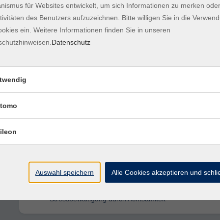
NEU: Sinnlichkeit als Kraftquelle - Lebe
ismus für Websites entwickelt, um sich Informationen zu merken oder
Weiblichkeit
tivitäten des Benutzers aufzuzeichnen. Bitte willigen Sie in die Verwen
okies ein. Weitere Informationen finden Sie in unseren
schutzhinweisen.
Datenschutz
Ruhe im Kopf - Wege aus Angst und
Überforderung - Workshop
twendig
NEU: Klang und Kinesiologie - Stress lö
durch Bewegung und Klang
tomo
ileon
NEU: Fokuswechsel durch kreatives
Schreiben - Workshop
Auswahl speichern
Alle Cookies akzeptieren und schl
NEU: Stress in 8 Wochen bewältigen - 
Stressbewältigung durch Achtsamkeit