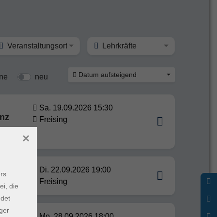
z
Veranstaltungsort
Lehrkräfte
Datum aufsteigend
ine
neu
Sa. 19.09.2026 15:30
enz
Freising
×
g
Di. 22.09.2026 19:00
rs
Freising
ei, die
ndet
ger
Mo. 28.09.2026 18:00