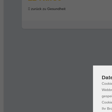
zurück zu Gesundheit
Dat
Cookie
Webbr
gespei
Cookie
Ihr Br