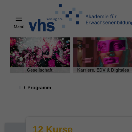
Menü
Skip to main content
Gesellschaft
Karriere, EDV & Digitales
You are here:
Programm
12 Kurse