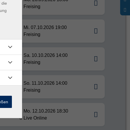
 Deine
 die
Freising
dung
Mi. 07.10.2026 19:00
Freising
sen
Sa. 10.10.2026 14:00
Freising
So. 11.10.2026 14:00
Freising
ießen
Mo. 12.10.2026 18:30
ONLINE
Live Online