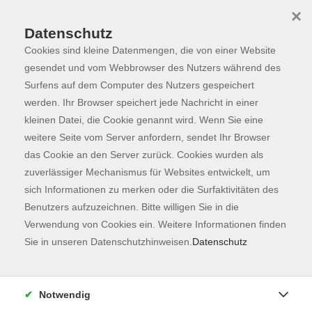
×
Datenschutz
Cookies sind kleine Datenmengen, die von einer Website
Skip to main content
You are here:
Programm
gesendet und vom Webbrowser des Nutzers während des
Surfens auf dem Computer des Nutzers gespeichert
werden. Ihr Browser speichert jede Nachricht in einer
kleinen Datei, die Cookie genannt wird. Wenn Sie eine
Der Kurs konnte nicht gefunden werden.
weitere Seite vom Server anfordern, sendet Ihr Browser
das Cookie an den Server zurück. Cookies wurden als
zuverlässiger Mechanismus für Websites entwickelt, um
Kontaktformular
sich Informationen zu merken oder die Surfaktivitäten des
Impressum
Benutzers aufzuzeichnen. Bitte willigen Sie in die
AGB
Verwendung von Cookies ein. Weitere Informationen finden
Sie in unseren Datenschutzhinweisen.
Datenschutz
Datenschutzerklärung
Sitemap
Widerruf
Notwendig