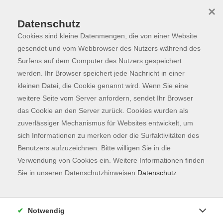
×
Datenschutz
Cookies sind kleine Datenmengen, die von einer Website
Skip to main content
You are here:
Programm
gesendet und vom Webbrowser des Nutzers während des
Surfens auf dem Computer des Nutzers gespeichert
werden. Ihr Browser speichert jede Nachricht in einer
kleinen Datei, die Cookie genannt wird. Wenn Sie eine
Der Kurs konnte nicht gefunden werden.
weitere Seite vom Server anfordern, sendet Ihr Browser
das Cookie an den Server zurück. Cookies wurden als
zuverlässiger Mechanismus für Websites entwickelt, um
Kontaktformular
sich Informationen zu merken oder die Surfaktivitäten des
Impressum
Benutzers aufzuzeichnen. Bitte willigen Sie in die
AGB
Verwendung von Cookies ein. Weitere Informationen finden
Sie in unseren Datenschutzhinweisen.
Datenschutz
Datenschutzerklärung
Sitemap
Widerruf
Notwendig