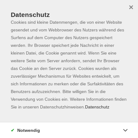
×
Datenschutz
Cookies sind kleine Datenmengen, die von einer Website
Skip to main content
You are here:
Programm
gesendet und vom Webbrowser des Nutzers während des
Surfens auf dem Computer des Nutzers gespeichert
werden. Ihr Browser speichert jede Nachricht in einer
kleinen Datei, die Cookie genannt wird. Wenn Sie eine
Der Kurs konnte nicht gefunden werden.
weitere Seite vom Server anfordern, sendet Ihr Browser
das Cookie an den Server zurück. Cookies wurden als
zuverlässiger Mechanismus für Websites entwickelt, um
Kontaktformular
sich Informationen zu merken oder die Surfaktivitäten des
Impressum
Benutzers aufzuzeichnen. Bitte willigen Sie in die
AGB
Verwendung von Cookies ein. Weitere Informationen finden
Sie in unseren Datenschutzhinweisen.
Datenschutz
Datenschutzerklärung
Sitemap
Widerruf
Notwendig