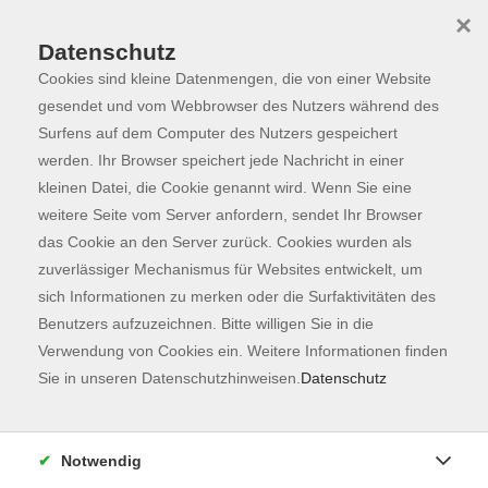
×
Datenschutz
Cookies sind kleine Datenmengen, die von einer Website
Skip to main content
You are here:
Programm
gesendet und vom Webbrowser des Nutzers während des
Surfens auf dem Computer des Nutzers gespeichert
werden. Ihr Browser speichert jede Nachricht in einer
kleinen Datei, die Cookie genannt wird. Wenn Sie eine
Der Kurs konnte nicht gefunden werden.
weitere Seite vom Server anfordern, sendet Ihr Browser
das Cookie an den Server zurück. Cookies wurden als
zuverlässiger Mechanismus für Websites entwickelt, um
Kontaktformular
sich Informationen zu merken oder die Surfaktivitäten des
Impressum
Benutzers aufzuzeichnen. Bitte willigen Sie in die
AGB
Verwendung von Cookies ein. Weitere Informationen finden
Sie in unseren Datenschutzhinweisen.
Datenschutz
Datenschutzerklärung
Sitemap
Widerruf
Notwendig