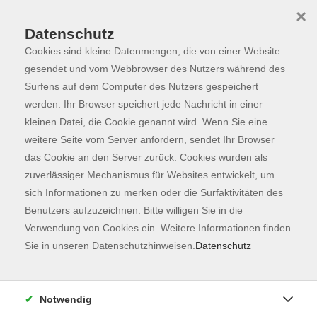
×
Datenschutz
Cookies sind kleine Datenmengen, die von einer Website
Skip to main content
You are here:
Programm
gesendet und vom Webbrowser des Nutzers während des
Surfens auf dem Computer des Nutzers gespeichert
werden. Ihr Browser speichert jede Nachricht in einer
kleinen Datei, die Cookie genannt wird. Wenn Sie eine
weitere Seite vom Server anfordern, sendet Ihr Browser
das Cookie an den Server zurück. Cookies wurden als
zuverlässiger Mechanismus für Websites entwickelt, um
sich Informationen zu merken oder die Surfaktivitäten des
Benutzers aufzuzeichnen. Bitte willigen Sie in die
Sie sind hier:
Verwendung von Cookies ein. Weitere Informationen finden
Gesundheit
SeniorInnen
Sie in unseren Datenschutzhinweisen.
Datenschutz
Fit 60+ - Erhaltung und Steigerung der
Vitalität
Notwendig