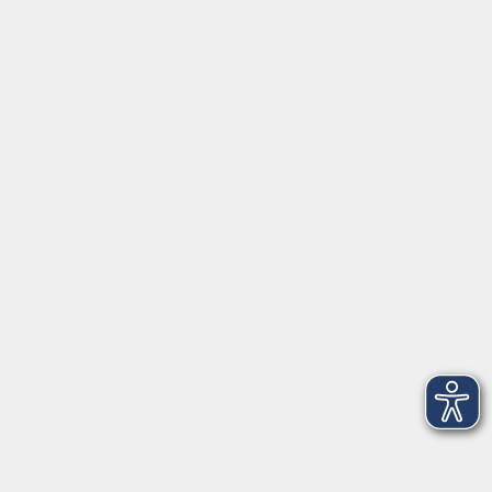
3
Mittwoch, 19. August 2026
16:50 – 17:50 Uhr
Fitness total
4
Mittwoch, 26. August 2026
16:50 – 17:50 Uhr
Fitness total