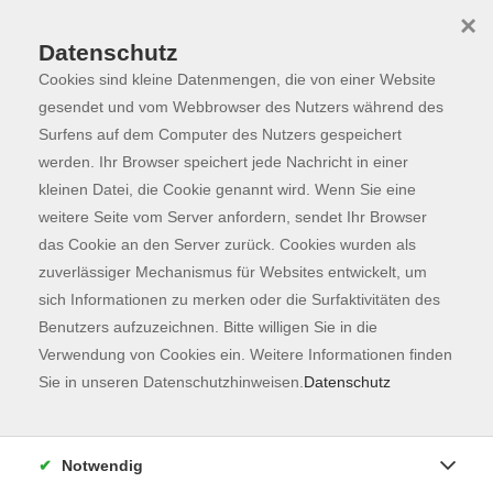
×
Datenschutz
Cookies sind kleine Datenmengen, die von einer Website
Skip to main content
You are here:
Programm
gesendet und vom Webbrowser des Nutzers während des
Surfens auf dem Computer des Nutzers gespeichert
werden. Ihr Browser speichert jede Nachricht in einer
kleinen Datei, die Cookie genannt wird. Wenn Sie eine
weitere Seite vom Server anfordern, sendet Ihr Browser
das Cookie an den Server zurück. Cookies wurden als
zuverlässiger Mechanismus für Websites entwickelt, um
sich Informationen zu merken oder die Surfaktivitäten des
Benutzers aufzuzeichnen. Bitte willigen Sie in die
Sie sind hier:
Verwendung von Cookies ein. Weitere Informationen finden
Gesundheit
SeniorInnen
Sie in unseren Datenschutzhinweisen.
Datenschutz
Fit 60+ - Erhaltung und Steigerung der
Vitalität
Notwendig