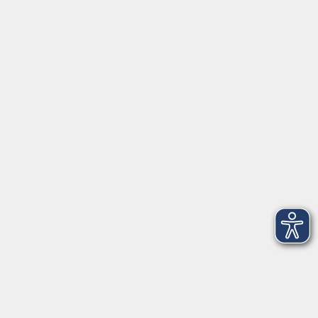
1 Termin
Lehrkraft:
Christine Lutz
vhs…
vhs Freising
Kammergasse 12
85354 Freising
Raum