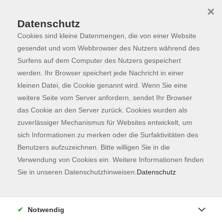
×
Datenschutz
Cookies sind kleine Datenmengen, die von einer Website
Skip to main content
You are here:
Programm
gesendet und vom Webbrowser des Nutzers während des
Surfens auf dem Computer des Nutzers gespeichert
werden. Ihr Browser speichert jede Nachricht in einer
kleinen Datei, die Cookie genannt wird. Wenn Sie eine
weitere Seite vom Server anfordern, sendet Ihr Browser
das Cookie an den Server zurück. Cookies wurden als
zuverlässiger Mechanismus für Websites entwickelt, um
sich Informationen zu merken oder die Surfaktivitäten des
Benutzers aufzuzeichnen. Bitte willigen Sie in die
Sie sind hier:
Verwendung von Cookies ein. Weitere Informationen finden
Gesundheit
SeniorInnen
Sie in unseren Datenschutzhinweisen.
Datenschutz
Erlebniswandern für alle Sinne 60+ - Fit und
aktiv - für unser Wohlbefinden
Notwendig
Natur-Gesundheit-Kultur - Gemeinsam aktiv
sein – weil´s gut tut!