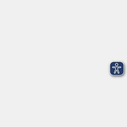
Kurstermine
2
1 vergangene Termine
2
Donnerstag, 13. August 2026
08:30 – 10:00 Uhr
204