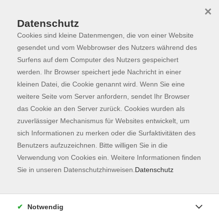
×
Datenschutz
Cookies sind kleine Datenmengen, die von einer Website
Skip to main content
You are here:
Programm
gesendet und vom Webbrowser des Nutzers während des
Surfens auf dem Computer des Nutzers gespeichert
werden. Ihr Browser speichert jede Nachricht in einer
kleinen Datei, die Cookie genannt wird. Wenn Sie eine
weitere Seite vom Server anfordern, sendet Ihr Browser
das Cookie an den Server zurück. Cookies wurden als
zuverlässiger Mechanismus für Websites entwickelt, um
sich Informationen zu merken oder die Surfaktivitäten des
Benutzers aufzuzeichnen. Bitte willigen Sie in die
Sie sind hier:
Verwendung von Cookies ein. Weitere Informationen finden
Gesundheit
SeniorInnen
Sie in unseren Datenschutzhinweisen.
Datenschutz
Beweglicher, schmerzfreier und fitter - in
jedem Alter
Notwendig