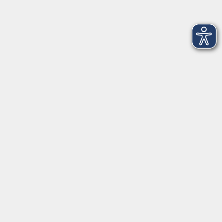
Mehr Beweglichkeit im Alltag – bewusst
trainieren
Mi. 11.11.2026 17:45
Freising
Mehr Beweglichkeit im Alltag – bewusst
trainieren
Do. 12.11.2026 08:30
Freising
Kontaktformular