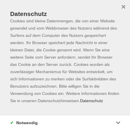
×
Datenschutz
Cookies sind kleine Datenmengen, die von einer Website
Skip to main content
You are here:
Programm
gesendet und vom Webbrowser des Nutzers während des
Surfens auf dem Computer des Nutzers gespeichert
werden. Ihr Browser speichert jede Nachricht in einer
kleinen Datei, die Cookie genannt wird. Wenn Sie eine
Der Kurs konnte nicht gefunden werden.
weitere Seite vom Server anfordern, sendet Ihr Browser
das Cookie an den Server zurück. Cookies wurden als
zuverlässiger Mechanismus für Websites entwickelt, um
Kontaktformular
sich Informationen zu merken oder die Surfaktivitäten des
Impressum
Benutzers aufzuzeichnen. Bitte willigen Sie in die
AGB
Verwendung von Cookies ein. Weitere Informationen finden
Sie in unseren Datenschutzhinweisen.
Datenschutz
Datenschutzerklärung
Sitemap
Widerruf
Notwendig