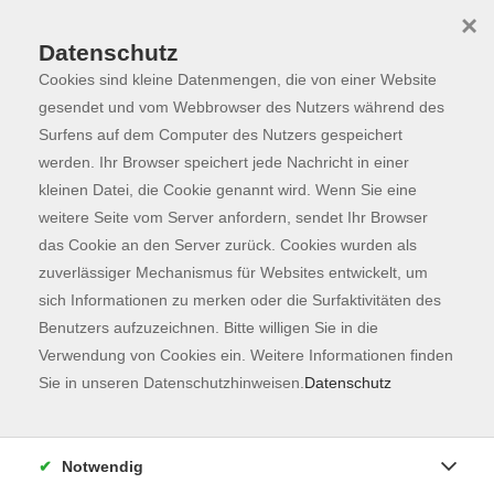
×
Datenschutz
Cookies sind kleine Datenmengen, die von einer Website
Skip to main content
You are here:
Programm
gesendet und vom Webbrowser des Nutzers während des
Surfens auf dem Computer des Nutzers gespeichert
werden. Ihr Browser speichert jede Nachricht in einer
kleinen Datei, die Cookie genannt wird. Wenn Sie eine
Der Kurs konnte nicht gefunden werden.
weitere Seite vom Server anfordern, sendet Ihr Browser
das Cookie an den Server zurück. Cookies wurden als
zuverlässiger Mechanismus für Websites entwickelt, um
Kontaktformular
sich Informationen zu merken oder die Surfaktivitäten des
Impressum
Benutzers aufzuzeichnen. Bitte willigen Sie in die
AGB
Verwendung von Cookies ein. Weitere Informationen finden
Sie in unseren Datenschutzhinweisen.
Datenschutz
Datenschutzerklärung
Sitemap
Widerruf
Notwendig