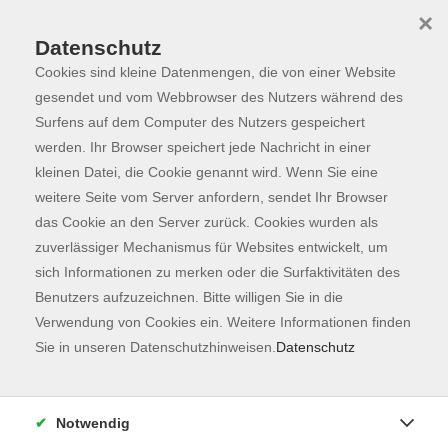
×
Datenschutz
Cookies sind kleine Datenmengen, die von einer Website
Skip to main content
You are here:
Programm
gesendet und vom Webbrowser des Nutzers während des
Surfens auf dem Computer des Nutzers gespeichert
werden. Ihr Browser speichert jede Nachricht in einer
kleinen Datei, die Cookie genannt wird. Wenn Sie eine
Der Kurs konnte nicht gefunden werden.
weitere Seite vom Server anfordern, sendet Ihr Browser
das Cookie an den Server zurück. Cookies wurden als
zuverlässiger Mechanismus für Websites entwickelt, um
Kontaktformular
sich Informationen zu merken oder die Surfaktivitäten des
Impressum
Benutzers aufzuzeichnen. Bitte willigen Sie in die
AGB
Verwendung von Cookies ein. Weitere Informationen finden
Sie in unseren Datenschutzhinweisen.
Datenschutz
Datenschutzerklärung
Sitemap
Widerruf
Notwendig