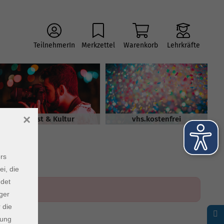
TeilnehmerIn
Merkzettel
Warenkorb
Lehrkräfte
×
Kunst & Kultur
vhs.kostenfrei
rs
ei, die
ndet
ger
 die
dung