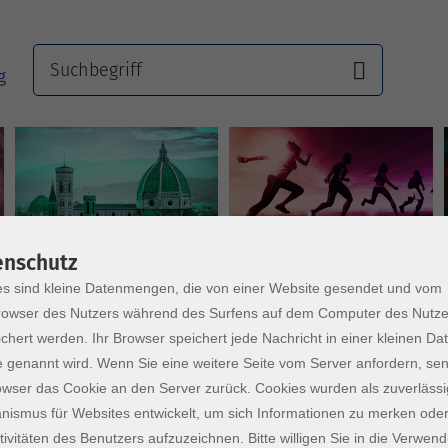
Sprachen
Gesundheit
enschutz
s sind kleine Datenmengen, die von einer Website gesendet und vom
owser des Nutzers während des Surfens auf dem Computer des Nutze
chert werden. Ihr Browser speichert jede Nachricht in einer kleinen Dat
 genannt wird. Wenn Sie eine weitere Seite vom Server anfordern, se
owser das Cookie an den Server zurück. Cookies wurden als zuverlässi
ismus für Websites entwickelt, um sich Informationen zu merken oder
tivitäten des Benutzers aufzuzeichnen. Bitte willigen Sie in die Verwen