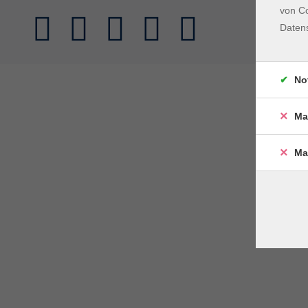
von Co
Daten
No
Ma
Ma