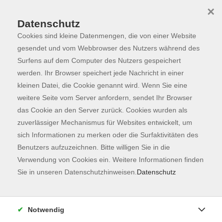
×
Datenschutz
Cookies sind kleine Datenmengen, die von einer Website
Skip to main content
You are here:
Programm
gesendet und vom Webbrowser des Nutzers während des
Surfens auf dem Computer des Nutzers gespeichert
werden. Ihr Browser speichert jede Nachricht in einer
kleinen Datei, die Cookie genannt wird. Wenn Sie eine
Der Kurs konnte nicht gefunden werden.
weitere Seite vom Server anfordern, sendet Ihr Browser
das Cookie an den Server zurück. Cookies wurden als
zuverlässiger Mechanismus für Websites entwickelt, um
Kontaktformular
sich Informationen zu merken oder die Surfaktivitäten des
Impressum
Benutzers aufzuzeichnen. Bitte willigen Sie in die
AGB
Verwendung von Cookies ein. Weitere Informationen finden
Sie in unseren Datenschutzhinweisen.
Datenschutz
Datenschutzerklärung
Sitemap
Widerruf
Notwendig