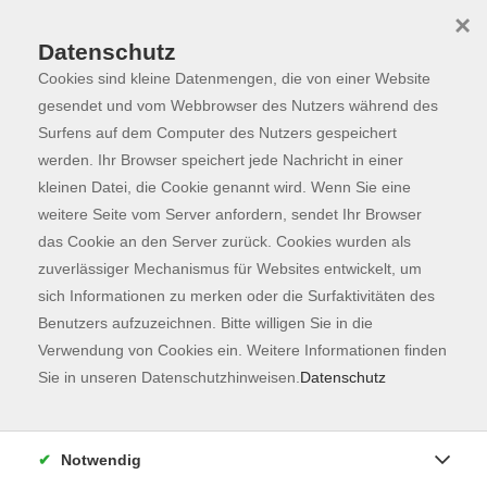
×
Datenschutz
Cookies sind kleine Datenmengen, die von einer Website
Skip to main content
You are here:
Programm
gesendet und vom Webbrowser des Nutzers während des
Surfens auf dem Computer des Nutzers gespeichert
werden. Ihr Browser speichert jede Nachricht in einer
kleinen Datei, die Cookie genannt wird. Wenn Sie eine
Der Kurs konnte nicht gefunden werden.
weitere Seite vom Server anfordern, sendet Ihr Browser
das Cookie an den Server zurück. Cookies wurden als
zuverlässiger Mechanismus für Websites entwickelt, um
Kontaktformular
sich Informationen zu merken oder die Surfaktivitäten des
Impressum
Benutzers aufzuzeichnen. Bitte willigen Sie in die
AGB
Verwendung von Cookies ein. Weitere Informationen finden
Sie in unseren Datenschutzhinweisen.
Datenschutz
Datenschutzerklärung
Sitemap
Widerruf
Notwendig