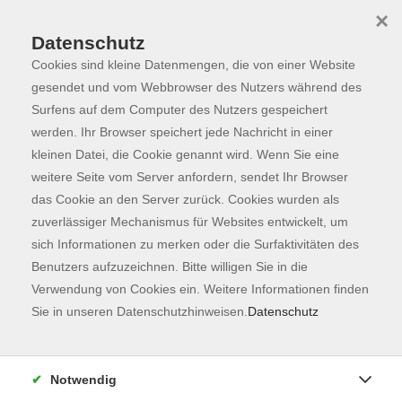
×
Datenschutz
Cookies sind kleine Datenmengen, die von einer Website
Skip to main content
You are here:
Programm
gesendet und vom Webbrowser des Nutzers während des
Surfens auf dem Computer des Nutzers gespeichert
werden. Ihr Browser speichert jede Nachricht in einer
kleinen Datei, die Cookie genannt wird. Wenn Sie eine
Der Kurs konnte nicht gefunden werden.
weitere Seite vom Server anfordern, sendet Ihr Browser
das Cookie an den Server zurück. Cookies wurden als
zuverlässiger Mechanismus für Websites entwickelt, um
Kontaktformular
sich Informationen zu merken oder die Surfaktivitäten des
Impressum
Benutzers aufzuzeichnen. Bitte willigen Sie in die
AGB
Verwendung von Cookies ein. Weitere Informationen finden
Sie in unseren Datenschutzhinweisen.
Datenschutz
Datenschutzerklärung
Sitemap
Widerruf
Notwendig