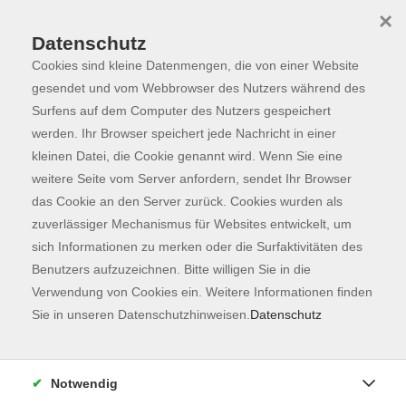
×
Datenschutz
Cookies sind kleine Datenmengen, die von einer Website
Skip to main content
You are here:
Programm
gesendet und vom Webbrowser des Nutzers während des
Surfens auf dem Computer des Nutzers gespeichert
werden. Ihr Browser speichert jede Nachricht in einer
kleinen Datei, die Cookie genannt wird. Wenn Sie eine
Der Kurs konnte nicht gefunden werden.
weitere Seite vom Server anfordern, sendet Ihr Browser
das Cookie an den Server zurück. Cookies wurden als
zuverlässiger Mechanismus für Websites entwickelt, um
Kontaktformular
sich Informationen zu merken oder die Surfaktivitäten des
Impressum
Benutzers aufzuzeichnen. Bitte willigen Sie in die
AGB
Verwendung von Cookies ein. Weitere Informationen finden
Sie in unseren Datenschutzhinweisen.
Datenschutz
Datenschutzerklärung
Sitemap
Widerruf
Notwendig