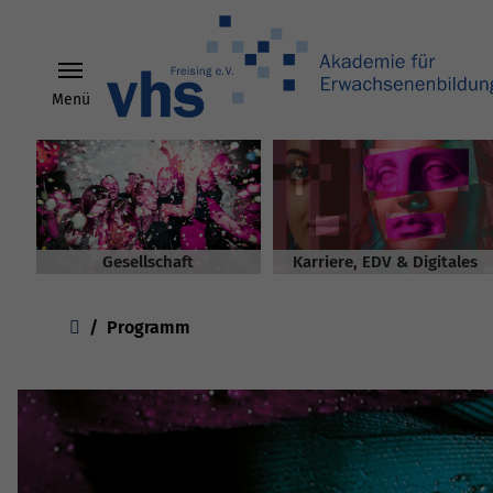
Menü
Skip to main content
Gesellschaft
Karriere, EDV & Digitales
You are here:
Programm