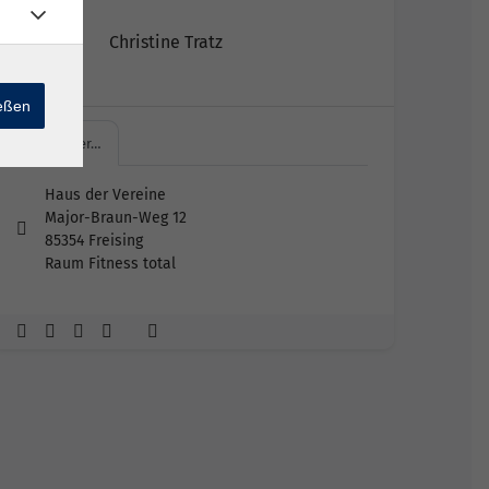
Christine Tratz
ießen
Haus der…
Haus der Vereine
Major-Braun-Weg 12
85354 Freising
Raum Fitness total