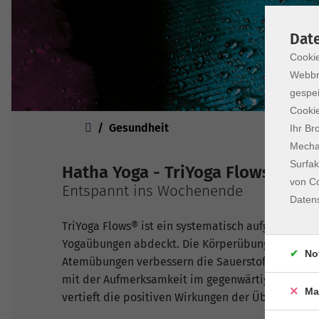
Dat
Cookie
Webbr
gespei
Cookie
Sie sind hier:
Gesundheit
Ihr Br
Mechan
Surfak
Hatha Yoga - TriYoga Flows® Bas
von Co
Entspannt ins Wochenende
Daten
TriYoga Flows® ist ein systematisch aufgebauter H
Yogaübungen abdeckt. Die Körperübungen verbess
No
Atemübungen verbessern die Sauerstoffzufuhr un
mit der Aufmerksamkeit im gegenwärtigen Augenb
Ma
vertieft die positiven Wirkungen der Übungen, b