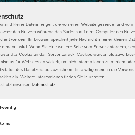
enschutz
s sind kleine Datenmengen, die von einer Website gesendet und vom
owser des Nutzers während des Surfens auf dem Computer des Nutze
chert werden. Ihr Browser speichert jede Nachricht in einer kleinen Dat
 genannt wird. Wenn Sie eine weitere Seite vom Server anfordern, se
owser das Cookie an den Server zurück. Cookies wurden als zuverlässi
ismus für Websites entwickelt, um sich Informationen zu merken oder
tivitäten des Benutzers aufzuzeichnen. Bitte willigen Sie in die Verwen
ics
okies ein. Weitere Informationen finden Sie in unseren
schutzhinweisen.
Datenschutz
atha Yoga Stil, der sämtliche traditionellen
ern die Beweglichkeit und kräftigen den Körper.
twendig
d die Wirksamkeit der Körperübungen und helfen,
lick zu bleiben. Die abschließende Entspannung
tomo
aut Verspannungen ab und Gelassenheit auf.