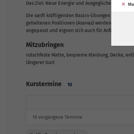
Das Ziel: Neue Energie und Ausgeglichenheit
Ma
Die sanft kräftigenden Basics-Übungen aus fließ
gehaltenen Positionen (Asanas) werden den jewei
angepasst und eignen sich auch für AnfängerInne
Mitzubringen
rutschfeste Matte, bequeme Kleidung, Decke, evtl
längerer Gurt
Kurstermine
10
10 vergangene Termine