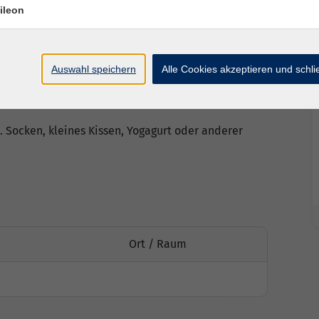
ileon
enden, wellenartigen Bewegungen (Flows) und
ligen Voraussetzungen der KursteilnehmerInnen
Auswahl speichern
Alle Cookies akzeptieren und schl
n und Ungeübte.
. Socken, kleines Kissen, Yogagurt oder anderer
Ort / Raum