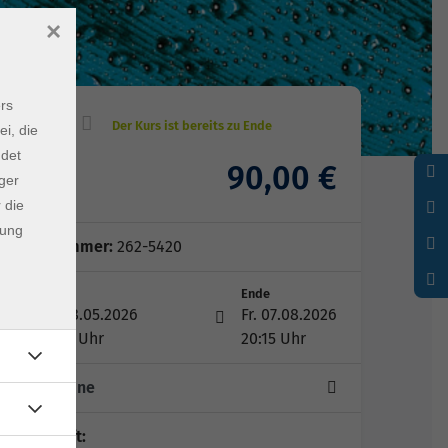
×
rs
ei, die
ndet
90,00 €
Gebühr
ger
 die
dung
Kursnummer:
262-5420
Start
Ende
Fr. 08.05.2026
Fr. 07.08.2026
19:15 Uhr
20:15 Uhr
10 Termine
Lehrkraft: