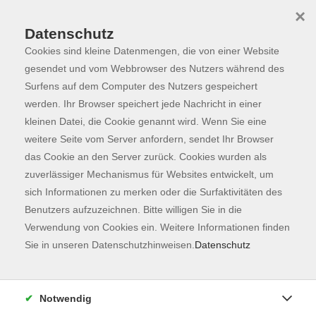
×
Datenschutz
Cookies sind kleine Datenmengen, die von einer Website
Skip to main content
You are here:
Programm
gesendet und vom Webbrowser des Nutzers während des
Surfens auf dem Computer des Nutzers gespeichert
werden. Ihr Browser speichert jede Nachricht in einer
kleinen Datei, die Cookie genannt wird. Wenn Sie eine
Der Kurs konnte nicht gefunden werden.
weitere Seite vom Server anfordern, sendet Ihr Browser
das Cookie an den Server zurück. Cookies wurden als
zuverlässiger Mechanismus für Websites entwickelt, um
Kontaktformular
sich Informationen zu merken oder die Surfaktivitäten des
Impressum
Benutzers aufzuzeichnen. Bitte willigen Sie in die
AGB
Verwendung von Cookies ein. Weitere Informationen finden
Sie in unseren Datenschutzhinweisen.
Datenschutz
Datenschutzerklärung
Sitemap
Widerruf
Notwendig