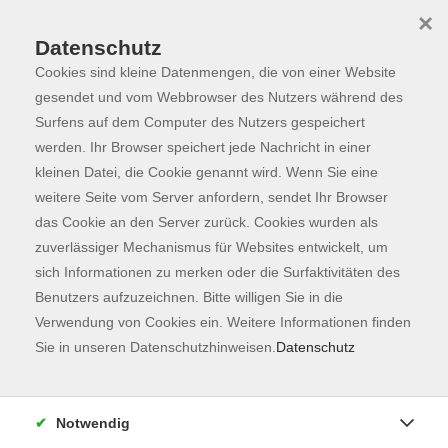
×
Datenschutz
Cookies sind kleine Datenmengen, die von einer Website
Skip to main content
You are here:
Programm
gesendet und vom Webbrowser des Nutzers während des
Surfens auf dem Computer des Nutzers gespeichert
werden. Ihr Browser speichert jede Nachricht in einer
kleinen Datei, die Cookie genannt wird. Wenn Sie eine
Der Kurs konnte nicht gefunden werden.
weitere Seite vom Server anfordern, sendet Ihr Browser
das Cookie an den Server zurück. Cookies wurden als
zuverlässiger Mechanismus für Websites entwickelt, um
Kontaktformular
sich Informationen zu merken oder die Surfaktivitäten des
Impressum
Benutzers aufzuzeichnen. Bitte willigen Sie in die
AGB
Verwendung von Cookies ein. Weitere Informationen finden
Sie in unseren Datenschutzhinweisen.
Datenschutz
Datenschutzerklärung
Sitemap
Widerruf
Notwendig