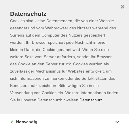
×
Datenschutz
Cookies sind kleine Datenmengen, die von einer Website
Skip to main content
You are here:
Programm
gesendet und vom Webbrowser des Nutzers während des
Surfens auf dem Computer des Nutzers gespeichert
werden. Ihr Browser speichert jede Nachricht in einer
kleinen Datei, die Cookie genannt wird. Wenn Sie eine
Der Kurs konnte nicht gefunden werden.
weitere Seite vom Server anfordern, sendet Ihr Browser
das Cookie an den Server zurück. Cookies wurden als
zuverlässiger Mechanismus für Websites entwickelt, um
Kontaktformular
sich Informationen zu merken oder die Surfaktivitäten des
Impressum
Benutzers aufzuzeichnen. Bitte willigen Sie in die
AGB
Verwendung von Cookies ein. Weitere Informationen finden
Sie in unseren Datenschutzhinweisen.
Datenschutz
Datenschutzerklärung
Sitemap
Widerruf
Notwendig