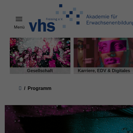
Menü
Skip to main content
Gesellschaft
Karriere, EDV & Digitales
You are here:
Programm