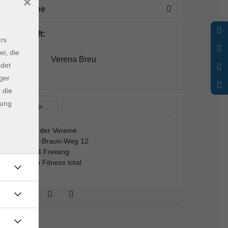
×
7 Termine
Lehrkraft:
rs
ei, die
Verena Breu
ndet
ger
 die
dung
Haus der…
Haus der Vereine
Major-Braun-Weg 12
85354 Freising
Raum Fitness total