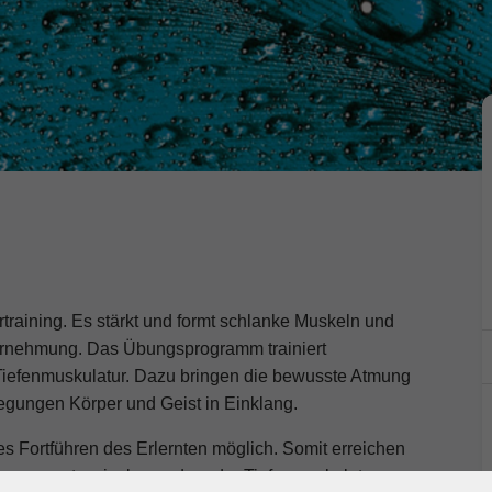
ertraining. Es stärkt und formt schlanke Muskeln und
hrnehmung. Das Übungsprogramm trainiert
Tiefenmuskulatur. Dazu bringen die bewusste Atmung
egungen Körper und Geist in Einklang.
s Fortführen des Erlernten möglich. Somit erreichen
gsapparates, insbesondere der Tiefenmuskulatur,