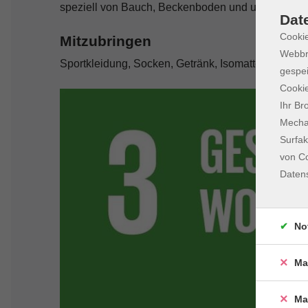
speziell von Bauch, Beckenboden und unterem Rü
Dat
Cookie
Mitzubringen
Webbr
Sportkleidung, Socken, Getränk, Isomatte, Handtu
gespei
Cookie
Ihr Br
Mechan
Surfak
von Co
Daten
No
Ma
Ma