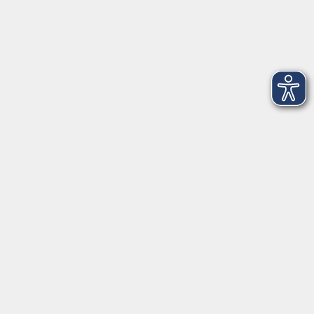
Montag, 24. August 2026
17:15 – 18:45 Uhr
Fitness total
6
Montag, 31. August 2026
17:15 – 18:45 Uhr
Fitness total
Alle Termine anzeigen