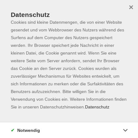
×
Datenschutz
Cookies sind kleine Datenmengen, die von einer Website
Skip to main content
You are here:
Programm
gesendet und vom Webbrowser des Nutzers während des
Surfens auf dem Computer des Nutzers gespeichert
werden. Ihr Browser speichert jede Nachricht in einer
kleinen Datei, die Cookie genannt wird. Wenn Sie eine
weitere Seite vom Server anfordern, sendet Ihr Browser
das Cookie an den Server zurück. Cookies wurden als
zuverlässiger Mechanismus für Websites entwickelt, um
sich Informationen zu merken oder die Surfaktivitäten des
Benutzers aufzuzeichnen. Bitte willigen Sie in die
Sie sind hier:
Verwendung von Cookies ein. Weitere Informationen finden
Gesundheit
Gymnastik und Fitness
Sie in unseren Datenschutzhinweisen.
Datenschutz
Pilates am Abend
Notwendig
Pilates ist ein gezieltes, sehr effizientes