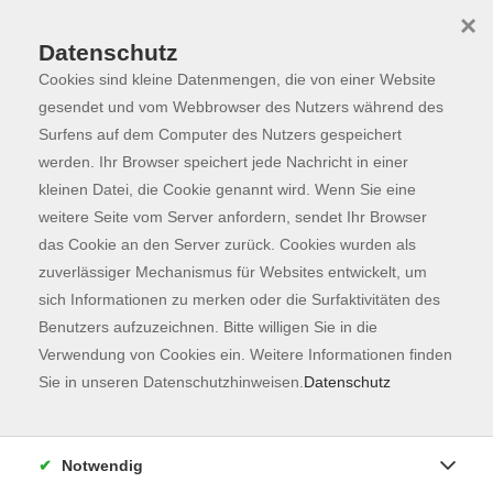
×
Datenschutz
Cookies sind kleine Datenmengen, die von einer Website
Skip to main content
You are here:
Programm
gesendet und vom Webbrowser des Nutzers während des
Surfens auf dem Computer des Nutzers gespeichert
werden. Ihr Browser speichert jede Nachricht in einer
kleinen Datei, die Cookie genannt wird. Wenn Sie eine
Der Kurs konnte nicht gefunden werden.
weitere Seite vom Server anfordern, sendet Ihr Browser
das Cookie an den Server zurück. Cookies wurden als
zuverlässiger Mechanismus für Websites entwickelt, um
Kontaktformular
sich Informationen zu merken oder die Surfaktivitäten des
Impressum
Benutzers aufzuzeichnen. Bitte willigen Sie in die
AGB
Verwendung von Cookies ein. Weitere Informationen finden
Sie in unseren Datenschutzhinweisen.
Datenschutz
Datenschutzerklärung
Sitemap
Widerruf
Notwendig