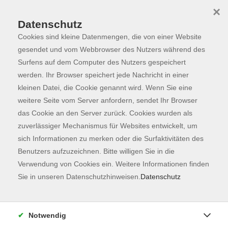
×
Datenschutz
Cookies sind kleine Datenmengen, die von einer Website
Skip to main content
You are here:
Programm
gesendet und vom Webbrowser des Nutzers während des
Surfens auf dem Computer des Nutzers gespeichert
werden. Ihr Browser speichert jede Nachricht in einer
kleinen Datei, die Cookie genannt wird. Wenn Sie eine
Der Kurs konnte nicht gefunden werden.
weitere Seite vom Server anfordern, sendet Ihr Browser
das Cookie an den Server zurück. Cookies wurden als
zuverlässiger Mechanismus für Websites entwickelt, um
Kontaktformular
sich Informationen zu merken oder die Surfaktivitäten des
Impressum
Benutzers aufzuzeichnen. Bitte willigen Sie in die
AGB
Verwendung von Cookies ein. Weitere Informationen finden
Sie in unseren Datenschutzhinweisen.
Datenschutz
Datenschutzerklärung
Sitemap
Widerruf
Notwendig