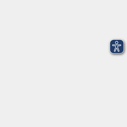
Medizin Dialog: Moderne Therapien in der
Onkologie
Di. 01.12.2026 19:30
Freising
First Aidvantage - Erste-Hilfe-Kurs
Sa. 05.12.2026 09:00
Freising
NEU: Klang und Kinesiologie - Stress lösen
durch Bewegung und Klang