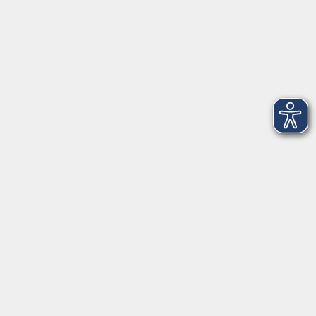
Medizin Dialog: Moderne Therapien in der
Onkologie
Di. 01.12.2026 19:30
Freising
First Aidvantage - Erste-Hilfe-Kurs
Sa. 05.12.2026 09:00
Freising
NEU: Klang und Kinesiologie - Stress lösen
durch Bewegung und Klang