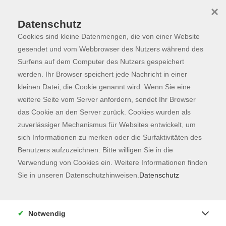
×
Datenschutz
Cookies sind kleine Datenmengen, die von einer Website
Skip to main content
You are here:
Programm
gesendet und vom Webbrowser des Nutzers während des
Surfens auf dem Computer des Nutzers gespeichert
werden. Ihr Browser speichert jede Nachricht in einer
kleinen Datei, die Cookie genannt wird. Wenn Sie eine
Der Kurs konnte nicht gefunden werden.
weitere Seite vom Server anfordern, sendet Ihr Browser
das Cookie an den Server zurück. Cookies wurden als
zuverlässiger Mechanismus für Websites entwickelt, um
Kontaktformular
sich Informationen zu merken oder die Surfaktivitäten des
Impressum
Benutzers aufzuzeichnen. Bitte willigen Sie in die
AGB
Verwendung von Cookies ein. Weitere Informationen finden
Sie in unseren Datenschutzhinweisen.
Datenschutz
Datenschutzerklärung
Sitemap
Widerruf
Notwendig