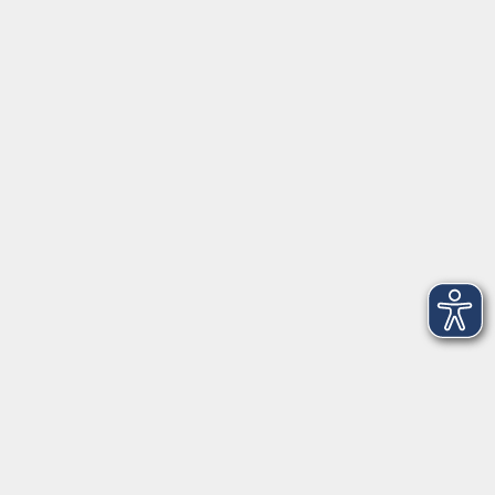
4
Mittwoch, 26. August 2026
19:00 – 20:15 Uhr
207
5
Mittwoch, 09. September 2026
19:00 – 20:15 Uhr
207