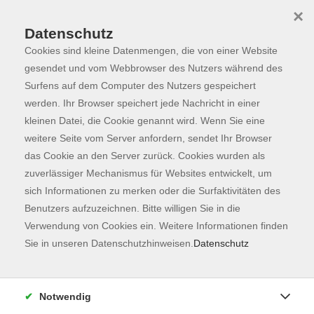
×
Datenschutz
Cookies sind kleine Datenmengen, die von einer Website
Skip to main content
You are here:
Programm
gesendet und vom Webbrowser des Nutzers während des
Surfens auf dem Computer des Nutzers gespeichert
werden. Ihr Browser speichert jede Nachricht in einer
kleinen Datei, die Cookie genannt wird. Wenn Sie eine
weitere Seite vom Server anfordern, sendet Ihr Browser
das Cookie an den Server zurück. Cookies wurden als
zuverlässiger Mechanismus für Websites entwickelt, um
sich Informationen zu merken oder die Surfaktivitäten des
Benutzers aufzuzeichnen. Bitte willigen Sie in die
Sie sind hier:
Verwendung von Cookies ein. Weitere Informationen finden
Gesundheit
Frauengesundheit
Sie in unseren Datenschutzhinweisen.
Datenschutz
Yoga in der Schwangerschaft
Notwendig
Alle Übungen sind speziell auf die Bedürfnisse von