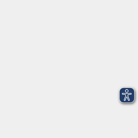
Lady Light - sanftes Figurtraining für
Frauen - HYBRID
Mi. 11.11.2026 18:00
Freising
NEU: FCBD® - Bauchtanz aus San
Francisco - Schnupperworkshop
Sa. 14.11.2026 14:00
Freising
NEU: Entspannt durch die Wechseljahre
mit Aromatherapie