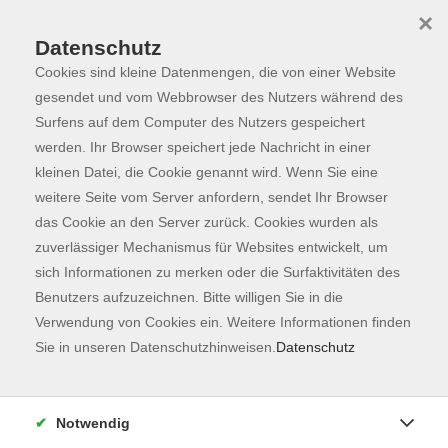
×
Datenschutz
Cookies sind kleine Datenmengen, die von einer Website
Skip to main content
You are here:
Programm
gesendet und vom Webbrowser des Nutzers während des
Surfens auf dem Computer des Nutzers gespeichert
werden. Ihr Browser speichert jede Nachricht in einer
kleinen Datei, die Cookie genannt wird. Wenn Sie eine
Der Kurs konnte nicht gefunden werden.
weitere Seite vom Server anfordern, sendet Ihr Browser
das Cookie an den Server zurück. Cookies wurden als
zuverlässiger Mechanismus für Websites entwickelt, um
Kontaktformular
sich Informationen zu merken oder die Surfaktivitäten des
Impressum
Benutzers aufzuzeichnen. Bitte willigen Sie in die
AGB
Verwendung von Cookies ein. Weitere Informationen finden
Sie in unseren Datenschutzhinweisen.
Datenschutz
Datenschutzerklärung
Sitemap
Widerruf
Notwendig