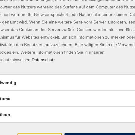
owser des Nutzers während des Surfens auf dem Computer des Nutze
Ernährung
chert werden. Ihr Browser speichert jede Nachricht in einer kleinen Dat
 genannt wird. Wenn Sie eine weitere Seite vom Server anfordern, se
Wochentage
Tageszeit
owser das Cookie an den Server zurück. Cookies wurden als zuverlässi
ismus für Websites entwickelt, um sich Informationen zu merken oder
tivitäten des Benutzers aufzuzeichnen. Bitte willigen Sie in die Verwen
nur buchbare
nur beginnende
nur onl
okies ein. Weitere Informationen finden Sie in unseren
schutzhinweisen.
Datenschutz
NEU: Power für die Pause unterwegs
twendig
Genussvoll und bewusst – Essen ab der
tomo
Lebensmitte - Vortrag
ileon
Genussvoll essen, das Herz stärken - Vo