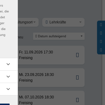
rs
ei, die
ndet
Veranstaltungsort
Lehrkräfte
ger
 die
dung
Datum aufsteigend
ine
neu
Fr. 11.09.2026 17:30
Freising
Mi. 23.09.2026 18:30
Freising
Mi. 07.10.2026 18:30
rtrag
Freising