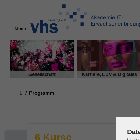
Menü
Skip to main content
Gesellschaft
Karriere, EDV & Digitales
You are here:
Programm
Dat
6 Kurse
Cookie