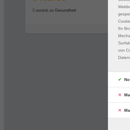
Webbr
zurück zu Gesundheit
gespei
Cookie
Ihr Br
Mechan
Surfak
von Co
Daten
No
Ma
Ma