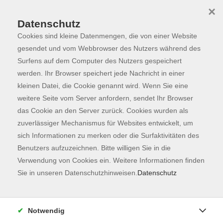
×
Datenschutz
Cookies sind kleine Datenmengen, die von einer Website
Skip to main content
You are here:
Programm
gesendet und vom Webbrowser des Nutzers während des
Surfens auf dem Computer des Nutzers gespeichert
werden. Ihr Browser speichert jede Nachricht in einer
kleinen Datei, die Cookie genannt wird. Wenn Sie eine
Der Kurs konnte nicht gefunden werden.
weitere Seite vom Server anfordern, sendet Ihr Browser
das Cookie an den Server zurück. Cookies wurden als
zuverlässiger Mechanismus für Websites entwickelt, um
Kontaktformular
sich Informationen zu merken oder die Surfaktivitäten des
Impressum
Benutzers aufzuzeichnen. Bitte willigen Sie in die
AGB
Verwendung von Cookies ein. Weitere Informationen finden
Sie in unseren Datenschutzhinweisen.
Datenschutz
Datenschutzerklärung
Sitemap
Widerruf
Notwendig