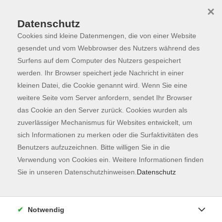
×
Datenschutz
Cookies sind kleine Datenmengen, die von einer Website
Skip to main content
You are here:
Programm
gesendet und vom Webbrowser des Nutzers während des
Surfens auf dem Computer des Nutzers gespeichert
werden. Ihr Browser speichert jede Nachricht in einer
kleinen Datei, die Cookie genannt wird. Wenn Sie eine
Der Kurs konnte nicht gefunden werden.
weitere Seite vom Server anfordern, sendet Ihr Browser
das Cookie an den Server zurück. Cookies wurden als
zuverlässiger Mechanismus für Websites entwickelt, um
Kontaktformular
sich Informationen zu merken oder die Surfaktivitäten des
Impressum
Benutzers aufzuzeichnen. Bitte willigen Sie in die
AGB
Verwendung von Cookies ein. Weitere Informationen finden
Sie in unseren Datenschutzhinweisen.
Datenschutz
Datenschutzerklärung
Sitemap
Widerruf
Notwendig