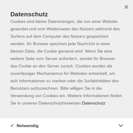
×
Datenschutz
Cookies sind kleine Datenmengen, die von einer Website
Skip to main content
You are here:
Programm
gesendet und vom Webbrowser des Nutzers während des
Surfens auf dem Computer des Nutzers gespeichert
werden. Ihr Browser speichert jede Nachricht in einer
kleinen Datei, die Cookie genannt wird. Wenn Sie eine
Der Kurs konnte nicht gefunden werden.
weitere Seite vom Server anfordern, sendet Ihr Browser
das Cookie an den Server zurück. Cookies wurden als
zuverlässiger Mechanismus für Websites entwickelt, um
Kontaktformular
sich Informationen zu merken oder die Surfaktivitäten des
Impressum
Benutzers aufzuzeichnen. Bitte willigen Sie in die
AGB
Verwendung von Cookies ein. Weitere Informationen finden
Sie in unseren Datenschutzhinweisen.
Datenschutz
Datenschutzerklärung
Sitemap
Widerruf
Notwendig