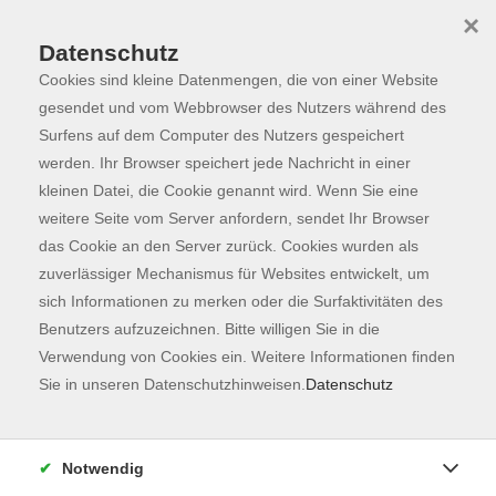
×
Datenschutz
Cookies sind kleine Datenmengen, die von einer Website
Skip to main content
You are here:
Programm
gesendet und vom Webbrowser des Nutzers während des
Surfens auf dem Computer des Nutzers gespeichert
werden. Ihr Browser speichert jede Nachricht in einer
kleinen Datei, die Cookie genannt wird. Wenn Sie eine
Der Kurs konnte nicht gefunden werden.
weitere Seite vom Server anfordern, sendet Ihr Browser
das Cookie an den Server zurück. Cookies wurden als
zuverlässiger Mechanismus für Websites entwickelt, um
Kontaktformular
sich Informationen zu merken oder die Surfaktivitäten des
Impressum
Benutzers aufzuzeichnen. Bitte willigen Sie in die
AGB
Verwendung von Cookies ein. Weitere Informationen finden
Sie in unseren Datenschutzhinweisen.
Datenschutz
Datenschutzerklärung
Sitemap
Widerruf
Notwendig