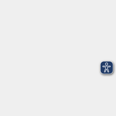
Sa. 28.11.2026 14:00
Freising
NEU: Klang und Kinesiologie - Stress
lösen durch Bewegung und Klang
Sa. 05.12.2026 14:00
Freising
KlangRund: gemeinsam Singen - Klang,
Freude und Tiefe erleben
Mi. 09.12.2026 19:00
Freising