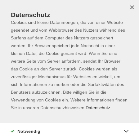
×
Datenschutz
Cookies sind kleine Datenmengen, die von einer Website
Skip to main content
You are here:
Programm
gesendet und vom Webbrowser des Nutzers während des
Surfens auf dem Computer des Nutzers gespeichert
werden. Ihr Browser speichert jede Nachricht in einer
kleinen Datei, die Cookie genannt wird. Wenn Sie eine
Der Kurs konnte nicht gefunden werden.
weitere Seite vom Server anfordern, sendet Ihr Browser
das Cookie an den Server zurück. Cookies wurden als
zuverlässiger Mechanismus für Websites entwickelt, um
Kontaktformular
sich Informationen zu merken oder die Surfaktivitäten des
Impressum
Benutzers aufzuzeichnen. Bitte willigen Sie in die
AGB
Verwendung von Cookies ein. Weitere Informationen finden
Sie in unseren Datenschutzhinweisen.
Datenschutz
Datenschutzerklärung
Sitemap
Widerruf
Notwendig