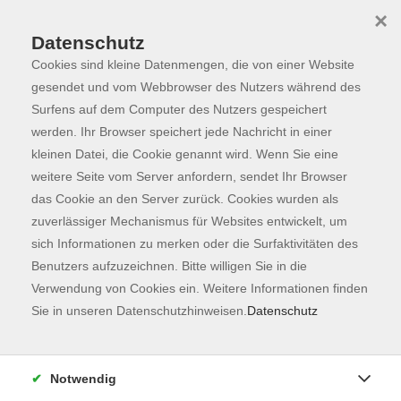
×
Datenschutz
Cookies sind kleine Datenmengen, die von einer Website
Skip to main content
You are here:
Programm
gesendet und vom Webbrowser des Nutzers während des
Surfens auf dem Computer des Nutzers gespeichert
werden. Ihr Browser speichert jede Nachricht in einer
kleinen Datei, die Cookie genannt wird. Wenn Sie eine
weitere Seite vom Server anfordern, sendet Ihr Browser
das Cookie an den Server zurück. Cookies wurden als
zuverlässiger Mechanismus für Websites entwickelt, um
sich Informationen zu merken oder die Surfaktivitäten des
Benutzers aufzuzeichnen. Bitte willigen Sie in die
Verwendung von Cookies ein. Weitere Informationen finden
162 Kurse
Sie in unseren Datenschutzhinweisen.
Datenschutz
zurück zu Fachbereiche
Kurse nach Themen
Notwendig
Ausbildung
2