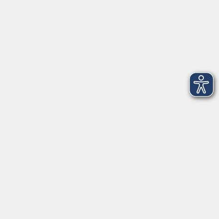
Mi. 09.09.2026 20:00
Freising
NEU: Stille & Bewegte Meditation TCM
(Traditionelle Chinesische Medizin)
Mi. 09.09.2026 20:30
Freising
NEU: Latin Tanz - Lady Style für
AnfängerInnen
Do. 10.09.2026 17:00
Freising