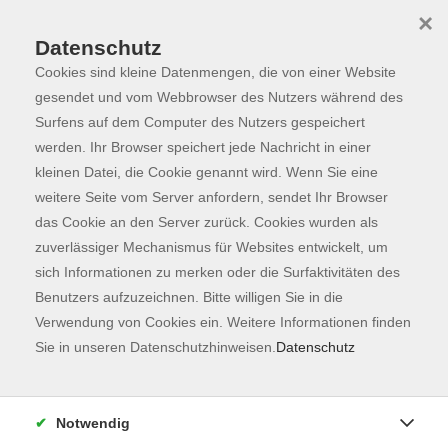
×
Datenschutz
Cookies sind kleine Datenmengen, die von einer Website
Skip to main content
You are here:
Programm
gesendet und vom Webbrowser des Nutzers während des
Surfens auf dem Computer des Nutzers gespeichert
werden. Ihr Browser speichert jede Nachricht in einer
kleinen Datei, die Cookie genannt wird. Wenn Sie eine
Der Kurs konnte nicht gefunden werden.
weitere Seite vom Server anfordern, sendet Ihr Browser
das Cookie an den Server zurück. Cookies wurden als
zuverlässiger Mechanismus für Websites entwickelt, um
Kontaktformular
sich Informationen zu merken oder die Surfaktivitäten des
Impressum
Benutzers aufzuzeichnen. Bitte willigen Sie in die
AGB
Verwendung von Cookies ein. Weitere Informationen finden
Sie in unseren Datenschutzhinweisen.
Datenschutz
Datenschutzerklärung
Sitemap
Widerruf
Notwendig