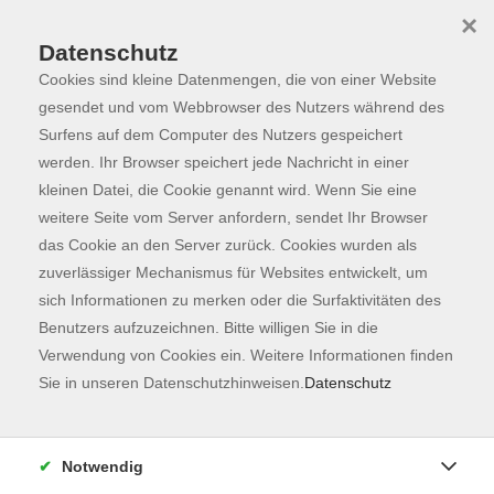
×
Datenschutz
Cookies sind kleine Datenmengen, die von einer Website
Skip to main content
You are here:
Programm
gesendet und vom Webbrowser des Nutzers während des
Surfens auf dem Computer des Nutzers gespeichert
werden. Ihr Browser speichert jede Nachricht in einer
kleinen Datei, die Cookie genannt wird. Wenn Sie eine
Der Kurs konnte nicht gefunden werden.
weitere Seite vom Server anfordern, sendet Ihr Browser
das Cookie an den Server zurück. Cookies wurden als
zuverlässiger Mechanismus für Websites entwickelt, um
Kontaktformular
sich Informationen zu merken oder die Surfaktivitäten des
Impressum
Benutzers aufzuzeichnen. Bitte willigen Sie in die
AGB
Verwendung von Cookies ein. Weitere Informationen finden
Sie in unseren Datenschutzhinweisen.
Datenschutz
Datenschutzerklärung
Sitemap
Widerruf
Notwendig