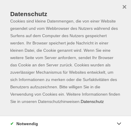
×
Datenschutz
Cookies sind kleine Datenmengen, die von einer Website
Skip to main content
You are here:
Programm
gesendet und vom Webbrowser des Nutzers während des
Surfens auf dem Computer des Nutzers gespeichert
werden. Ihr Browser speichert jede Nachricht in einer
kleinen Datei, die Cookie genannt wird. Wenn Sie eine
weitere Seite vom Server anfordern, sendet Ihr Browser
das Cookie an den Server zurück. Cookies wurden als
zuverlässiger Mechanismus für Websites entwickelt, um
sich Informationen zu merken oder die Surfaktivitäten des
Benutzers aufzuzeichnen. Bitte willigen Sie in die
Sie sind hier:
Verwendung von Cookies ein. Weitere Informationen finden
Gesellschaft
Tier und Natur
Sie in unseren Datenschutzhinweisen.
Datenschutz
Wildkräuterwanderung
Notwendig
In Kooperation mit Kräuterwichtl Berglern