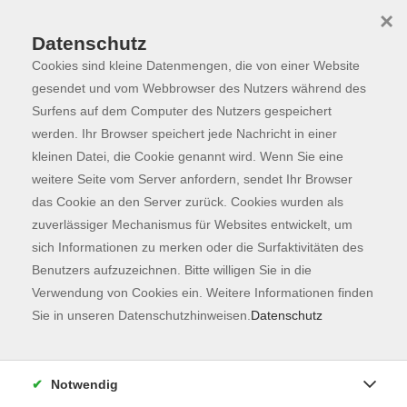
×
Datenschutz
Cookies sind kleine Datenmengen, die von einer Website
Skip to main content
You are here:
Programm
gesendet und vom Webbrowser des Nutzers während des
Surfens auf dem Computer des Nutzers gespeichert
werden. Ihr Browser speichert jede Nachricht in einer
kleinen Datei, die Cookie genannt wird. Wenn Sie eine
Der Kurs konnte nicht gefunden werden.
weitere Seite vom Server anfordern, sendet Ihr Browser
das Cookie an den Server zurück. Cookies wurden als
zuverlässiger Mechanismus für Websites entwickelt, um
Kontaktformular
sich Informationen zu merken oder die Surfaktivitäten des
Impressum
Benutzers aufzuzeichnen. Bitte willigen Sie in die
AGB
Verwendung von Cookies ein. Weitere Informationen finden
Sie in unseren Datenschutzhinweisen.
Datenschutz
Datenschutzerklärung
Sitemap
Widerruf
Notwendig