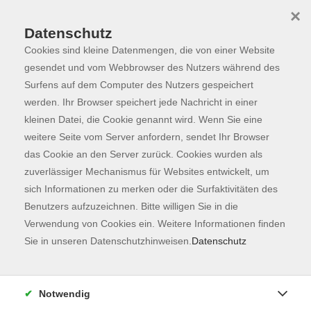
×
Datenschutz
Cookies sind kleine Datenmengen, die von einer Website
Skip to main content
You are here:
Programm
gesendet und vom Webbrowser des Nutzers während des
Surfens auf dem Computer des Nutzers gespeichert
werden. Ihr Browser speichert jede Nachricht in einer
kleinen Datei, die Cookie genannt wird. Wenn Sie eine
Der Kurs konnte nicht gefunden werden.
weitere Seite vom Server anfordern, sendet Ihr Browser
das Cookie an den Server zurück. Cookies wurden als
zuverlässiger Mechanismus für Websites entwickelt, um
Kontaktformular
sich Informationen zu merken oder die Surfaktivitäten des
Impressum
Benutzers aufzuzeichnen. Bitte willigen Sie in die
AGB
Verwendung von Cookies ein. Weitere Informationen finden
Sie in unseren Datenschutzhinweisen.
Datenschutz
Datenschutzerklärung
Sitemap
Widerruf
Notwendig