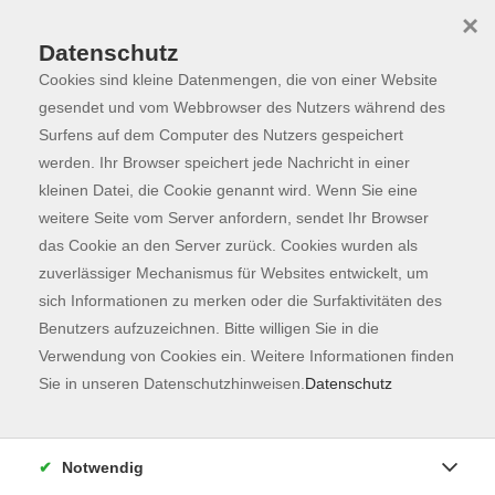
×
Datenschutz
Cookies sind kleine Datenmengen, die von einer Website
Skip to main content
You are here:
Programm
gesendet und vom Webbrowser des Nutzers während des
Surfens auf dem Computer des Nutzers gespeichert
werden. Ihr Browser speichert jede Nachricht in einer
kleinen Datei, die Cookie genannt wird. Wenn Sie eine
Der Kurs konnte nicht gefunden werden.
weitere Seite vom Server anfordern, sendet Ihr Browser
das Cookie an den Server zurück. Cookies wurden als
zuverlässiger Mechanismus für Websites entwickelt, um
Kontaktformular
sich Informationen zu merken oder die Surfaktivitäten des
Impressum
Benutzers aufzuzeichnen. Bitte willigen Sie in die
AGB
Verwendung von Cookies ein. Weitere Informationen finden
Sie in unseren Datenschutzhinweisen.
Datenschutz
Datenschutzerklärung
Sitemap
Widerruf
Notwendig